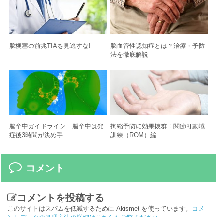
脳梗塞の前兆TIAを見逃すな!
脳血管性認知症とは？治療・予防
法を徹底解説
脳卒中ガイドライン｜脳卒中は発
拘縮予防に効果抜群！関節可動域
症後3時間が決め手
訓練（ROM）編
コメント
コメントを投稿する
このサイトはスパムを低減するために Akismet を使っています。
コメ