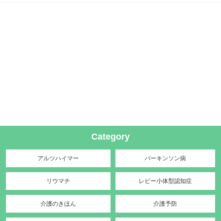
Category
アルツハイマー
パーキンソン病
リウマチ
レビー小体型認知症
介護のきほん
介護予防