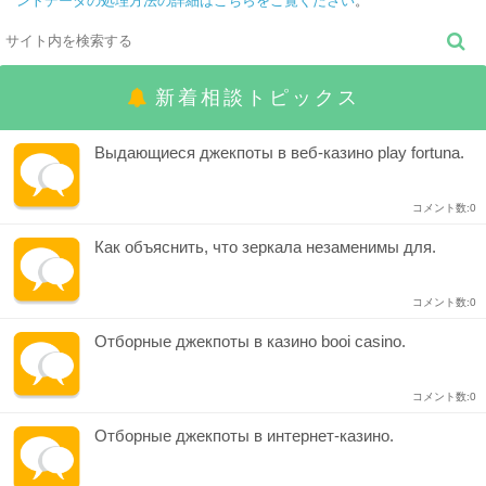
ントデータの処理方法の詳細はこちらをご覧ください
。
新着相談トピックス
Выдающиеся джекпоты в веб-казино play fortuna.
コメント数:0
Как объяснить, что зеркала незаменимы для.
コメント数:0
Отборные джекпоты в казино booi casino.
コメント数:0
Отборные джекпоты в интернет-казино.