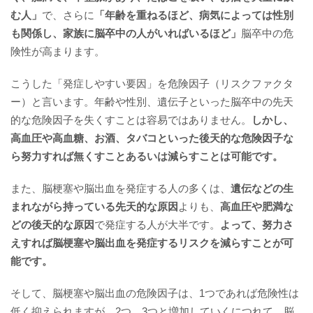
む人」
で、さらに
「年齢を重ねるほど、病気によっては性別
も関係し、家族に脳卒中の人がいればいるほど」
脳卒中の危
険性が高まります。
こうした「発症しやすい要因」を危険因子（リスクファクタ
ー）と言います。年齢や性別、遺伝子といった脳卒中の先天
的な危険因子を失くすことは容易ではありません。
しかし、
高血圧や高血糖、お酒、タバコといった後天的な危険因子な
ら努力すれば無くすことあるいは減らすことは可能です。
また、脳梗塞や脳出血を発症する人の多くは、
遺伝などの生
まれながら持っている先天的な原因
よりも、
高血圧や肥満な
どの後天的な原因
で発症する人が大半です。
よって、努力さ
えすれば脳梗塞や脳出血を発症するリスクを減らすことが可
能です。
そして、脳梗塞や脳出血の危険因子は、1つであれば危険性は
低く抑えられますが、2つ、3つと増加していくにつれて、脳