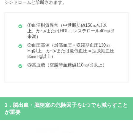
シンドロームと診断されます。
①血清脂質異常（中世脂肪値150㎎/㎗以
上、かつ/またはHDLコレステロール40㎎/㎗
未満）
②血圧高値（最高血圧＝収縮期血圧130㎜
Hg以上、かつ/または最低血圧＝拡張期血圧
85㎜Hg以上）
③高血糖（空腹時血糖値110㎎/㎗以上）
3．脳出血・脳梗塞の危険因子を1つでも減らすこと
が重要