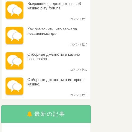
Выдающиеся джекпоты в веб-
казино play fortuna.
コメント数:0
Как объяснить, что зеркала
незаменимы для.
コメント数:0
Отборные джекпоты в казино
booi casino.
コメント数:0
Отборные джекпоты в интернет-
казино.
コメント数:0
最新の記事