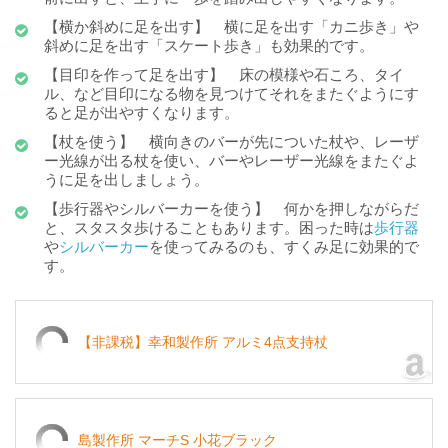
【横か斜めに足を出す】 横に足を出す「カニ歩き」や
斜めに足を出す「スケート歩き」も効果的です。
【目印を作って足を出す】 床の模様や石ころ、タイ
ル、など目印になる物を見つけてそれをまたぐようにす
ると足が出やすくなります。
【杖を使う】 横向きのバーが先についた杖や、レーザ
ー光線が出る杖を使い、バーやレーザー光線をまたぐよ
うに足を出しましょう。
【歩行器やシルバーカーを使う】 何かを押しながらだ
と、スタスタ歩けることもあります。困った時は
歩行器
や
シルバーカー
を使ってみるのも、すくみ足に効果的で
す。
【非課税】幸和製作所 アルミ4点支持杖
島製作所 マーチS 小花ブラック