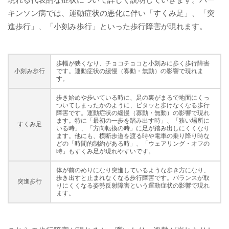
現れる代表的な症状について詳しく説明していきます。パー
キンソン病では、運動症状の悪化に伴い「すくみ足」、「突
進歩行」、「小刻み歩行」といった歩行障害が現れます。
歩幅が狭くなり、チョコチョコと小刻みに歩く歩行障害
小刻み歩行
です。運動症状の緩慢（寡動・無動）の影響で現れま
す。
歩き始めや歩いている時に、足の裏がまるで地面にくっ
ついてしまったかのように、ピタッと歩けなくなる歩行
障害です。運動症状の緩慢（寡動・無動）の影響で現れ
ます。特に「最初の一歩を踏み出す時」、「狭い場所に
すくみ足
いる時」、「方向転換の時」に足が踏み出しにくくなり
ます。他にも、横断歩道を渡る時や電車の乗り降り時な
どの「時間的制約がある時」、「ウェアリング・オフの
時」もすくみ足が現れやすいです。
体が前のめりになり突進しているような歩き方になり、
歩き出すと止まれなくなる歩行障害です。バランスが取
突進歩行
りにくくなる姿勢反射障害という運動症状の影響で現れ
ます。