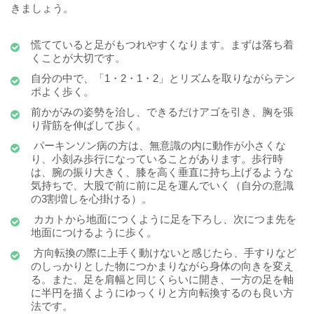
きましょう。
慌てていると足がもつれやすくなります。まずは落ち着
くことが大切です。
自分の中で、「1・2・1・2」とリズムを取りながらテン
ポよく歩く。
前かがみの姿勢を治し、できるだけアゴを引き、胸を張
り背筋を伸ばして歩く。
パーキンソン病の方は、無意識の内に動作が小さくな
り、小刻み歩行になっていることがあります。歩行時
は、腕の振り大きく、膝を高く垂直に持ち上げるような
気持ちで、大股で前に前に足を運んでいく（自分の意識
の3割増しを心掛ける）。
カカトから地面につくように足を下ろし、次につま先を
地面につけるように歩く。
方向転換の際に上手く動けないと感じたら、手すりなど
のしっかりとした物につかまりながら身体の向きを変え
る。また、足を肩幅と同じくらいに開き、一方の足を軸
に半円を描くようにゆっくりと方向転換するのも良い方
法です。