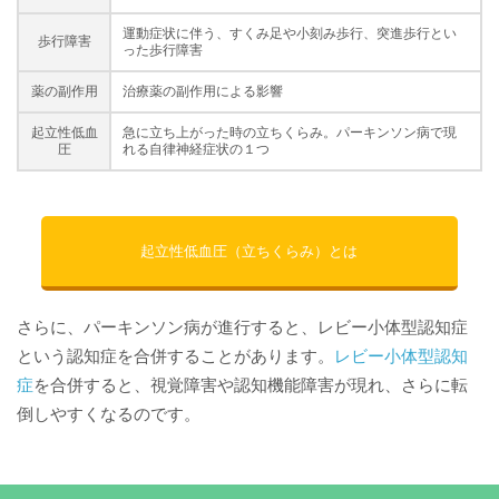
運動症状に伴う、すくみ足や小刻み歩行、突進歩行とい
歩行障害
った歩行障害
薬の副作用
治療薬の副作用による影響
起立性低血
急に立ち上がった時の立ちくらみ。パーキンソン病で現
圧
れる自律神経症状の１つ
起立性低血圧（立ちくらみ）とは
さらに、パーキンソン病が進行すると、レビー小体型認知症
という認知症を合併することがあります。
レビー小体型認知
症
を合併すると、視覚障害や認知機能障害が現れ、さらに転
倒しやすくなるのです。