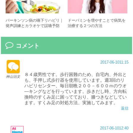
パーキンソン病の嚥下リハビリ｜
ドーパミンを増やすことで病気を
発声訓練とカラオケで誤嚥予防
治療する２つの方法
コメント
2017-06-10
11:15
８４歳男性です。歩行困難のため、自宅内、外出と
神山治文
も、手押し式歩行器を使用しています。週3回のリ
ハビリセンター、毎日朝晩２００－６００ｍのウオ
―キングなどを行っています。歩きだし時、方向転
換時のすくみ足に困ってており、膝つきなどしてい
ます。すくみ足の対処方法、実施してみます。
返信
2017-06-10
12:40