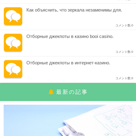
Как объяснить, что зеркала незаменимы для.
コメント数:0
Отборные джекпоты в казино booi casino.
コメント数:0
Отборные джекпоты в интернет-казино.
コメント数:0
最新の記事