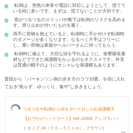
転倒は、突然の来客や電話に対応しようとして、慌てて
いる時に多いです。まずは、慌てないことが大切です。
底がつるつるのスリッパや靴下は転倒のリスクを高めま
す。滑り止めが付いたものを履く。
両手に荷物を抱えていると、転倒時に手か付けず転倒時
のダメージが多くなります。なるべく片手はフリーに
し、重い荷物は家族やヘルパーさんに持ってもらう。
転倒時に備えて、大切な頭を守れるように、衝撃吸収素
材などでできた保護帽をかぶるのもオススメです。外見
は普通の帽子のようにオシャレな保護帽もあります。
普段から「パーキンソン病の歩き方のコツ10選」を頭に入れ
ておき”焦らず、ゆっくり、集中”し歩きましょう。
つまづきや転倒から頭をガードおしゃれ保護帽子
【おでかけヘッドガード】KM-1000K アンゴラハッ
トタイプ (M（５５～５７ｃｍ）, ブラウン)